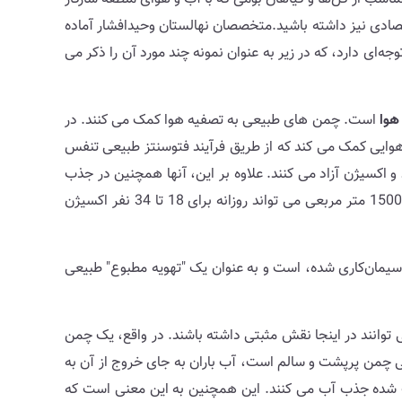
صادی نیز داشته باشید.متخصصان نهالستان وحیدافشار آماده
ه‌ای دارد، که در زیر به عنوان نمونه چند مورد آن را ذکر می
هوا
است. چمن های طبیعی به تصفیه هوا کمک می کنند. در
 هوایی کمک می کند که از طریق فرآیند فتوسنتز طبیعی تنفس
 و اکسیژن آزاد می کنند. علاوه بر این، آنها همچنین در جذب
ذرات و سایر آلاینده های میکروسکوپی نقش دارند و هوا را برای همه ما تمیزتر می کنند. در واقع، طبق گزارش متخصصان، یک چمن 1500 متر مربعی می تواند روزانه برای 18 تا 34 نفر اکسیژن
یمان‌کاری شده، است و به عنوان یک "تهویه مطبوع" طبیعی
توانند در اینجا نقش مثبتی داشته باشند. در واقع، یک چمن
تی چمن پرپشت و سالم است، آب باران به جای خروج از آن به
 نیز می تواند مزایای مثبتی داشته باشد. آنها 20 برابر بیشتر از خاک کشت شده جذب آب می کنند. این همچنین به این معنی است که